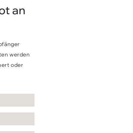
ot an
mpfänger
aten werden
hert oder