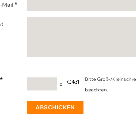
*
-Mail
ht
*
Bitte Groß-/Kleinschr
«
beachten.