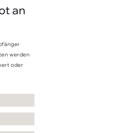
ot an
mpfänger
aten werden
hert oder