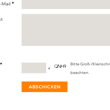
*
-Mail
ht
*
Bitte Groß-/Kleinsch
«
beachten.