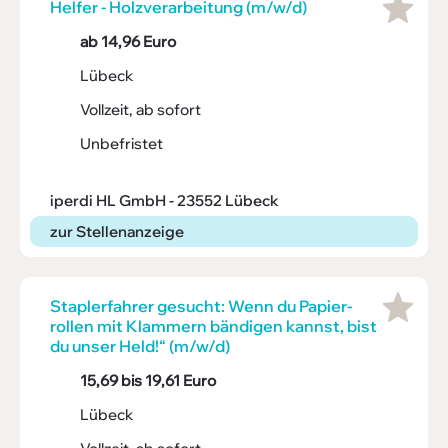
Helfer - Holz­ver­ar­bei­tung (m/w/d)
ab 14,96 Euro
Lübeck
Vollzeit, ab sofort
Unbefristet
iperdi HL GmbH - 23552 Lübeck
zur Stellenanzeige
Stap­ler­fahrer gesucht: Wenn du Papi­er­
rollen mit Klam­mern bändigen kannst, bist
du unser Held!“ (m/w/d)
15,69 bis 19,61 Euro
Lübeck