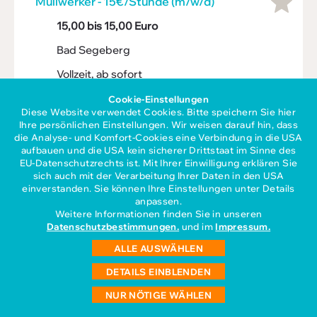
Müll­werker - 15€/Stunde (m/w/d)
15,00 bis 15,00 Euro
Bad Segeberg
Vollzeit, ab sofort
Unbefristet
Cookie-Einstellungen
Diese Website verwendet Cookies. Bitte speichern Sie hier
Ihre persönlichen Einstellungen. Wir weisen darauf hin, dass
die Analyse- und Komfort-Cookies eine Verbindung in die USA
iperdi HL GmbH - 23552 Lübeck
aufbauen und die USA kein sicherer Drittstaat im Sinne des
zur Stellenanzeige
EU-Datenschutzrechts ist. Mit Ihrer Einwilligung erklären Sie
sich auch mit der Verarbeitung Ihrer Daten in den USA
einverstanden. Sie können Ihre Einstellungen unter Details
anpassen.
Metall­bauer - Konstruk­ti­ons­technik
Weitere Informationen finden Sie in unseren
(m/w/d)
Datenschutzbestimmungen.
und im
Impressum.
ALLE AUSWÄHLEN
ab 17,65 Euro
DETAILS EINBLENDEN
Lübeck
NUR NÖTIGE WÄHLEN
Vollzeit, ab sofort