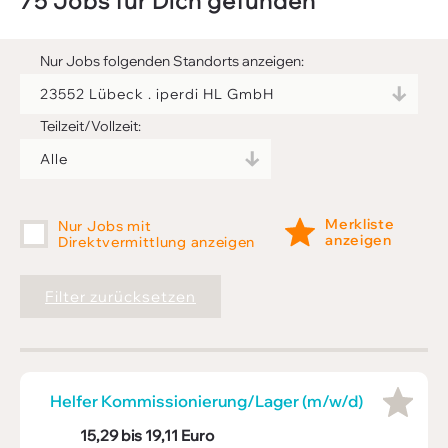
75 Jobs für Dich gefunden
Kontakt
AGB
Nur Jobs folgenden Standorts anzeigen:
News
Teilzeit/Vollzeit:
Suche
Impressum
Downloads
Merkliste
Nur Jobs mit
anzeigen
Direktvermittlung anzeigen
FAQ
Sitemap
Filter zurücksetzen
Datenschutz
Helfer Kommis­sio­nie­rung/Lager (m/w/d)
15,29 bis 19,11 Euro