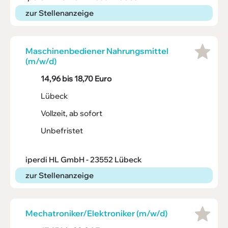
zur Stellenanzeige
Maschi­nen­be­diener Nahrungs­mittel
(m/w/d)
14,96 bis 18,70 Euro
Lübeck
Vollzeit, ab sofort
Unbefristet
iperdi HL GmbH - 23552 Lübeck
zur Stellenanzeige
Mecha­tro­ni­ker/Elek­tro­niker (m/w/d)