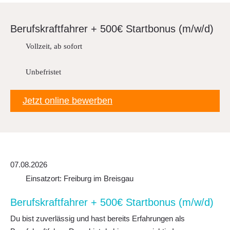
Downloads
FAQ
Berufs­kraft­fahrer + 500€ Start­bonus (m/w/d)
Vollzeit, ab sofort
Sitemap
Datenschutz
Unbefristet
Jetzt online bewerben
07.08.2026
Einsatzort: Freiburg im Breisgau
Berufs­kraft­fahrer + 500€ Start­bonus (m/w/d)
Du bist zuverlässig und hast bereits Erfahrungen als