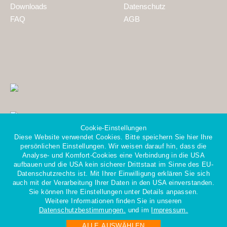
Downloads
Datenschutz
FAQ
AGB
Cookie-Einstellungen
Diese Website verwendet Cookies. Bitte speichern Sie hier Ihre
persönlichen Einstellungen. Wir weisen darauf hin, dass die
Analyse- und Komfort-Cookies eine Verbindung in die USA
aufbauen und die USA kein sicherer Drittstaat im Sinne des EU-
Datenschutzrechts ist. Mit Ihrer Einwilligung erklären Sie sich
Mitglied im Gesamtverband
auch mit der Verarbeitung Ihrer Daten in den USA einverstanden.
der Personaldienstleister e.V.
Sie können Ihre Einstellungen unter Details anpassen.
Weitere Informationen finden Sie in unseren
Datenschutzbestimmungen.
und im
Impressum.
ALLE AUSWÄHLEN