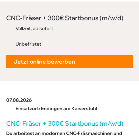
Downloads
CNC-Fräser + 300€ Start­bonus (m/w/d)
FAQ
Vollzeit, ab sofort
Sitemap
Unbefristet
Datenschutz
Jetzt online bewerben
07.08.2026
Einsatzort: Endingen am Kaiserstuhl
CNC-Fräser + 300€ Start­bonus (m/w/d)
Du arbeitest an modernen CNC-Fräsmaschinen und