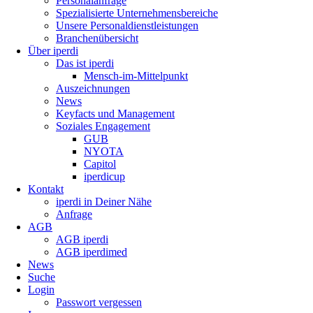
Personalanfrage
Spezialisierte Unternehmensbereiche
Unsere Personaldienstleistungen
Branchenübersicht
Über iperdi
Das ist iperdi
Mensch-im-Mittelpunkt
Auszeichnungen
News
Keyfacts und Management
Soziales Engagement
GUB
NYOTA
Capitol
iperdicup
Kontakt
iperdi in Deiner Nähe
Anfrage
AGB
AGB iperdi
AGB iperdimed
News
Suche
Login
Passwort vergessen