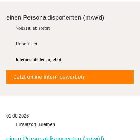
Downloads
einen Perso­nal­dis­po­nenten (m/w/d)
FAQ
Vollzeit, ab sofort
Sitemap
Datenschutz
Unbefristet
Internes Stellenangebot
Jetzt online intern bewerben
01.08.2026
Einsatzort: Bremen
einen Perso­nal­dis­po­nenten (m/w/d)