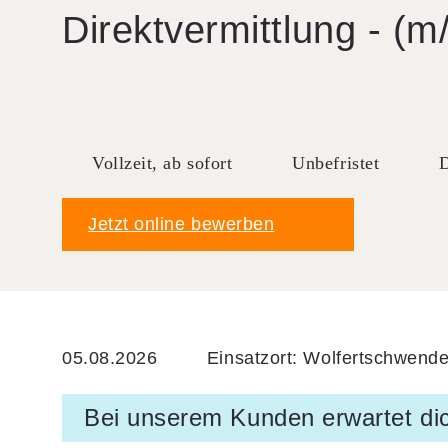
Direkt­ver­mitt­lung - (m
Downloads
FAQ
Sitemap
Datenschutz
Vollzeit, ab sofort
Unbefristet
D
AGB
Jetzt online bewerben
05.08.2026
Einsatzort: Wolfertschwend
Bei unserem Kunden erwartet di