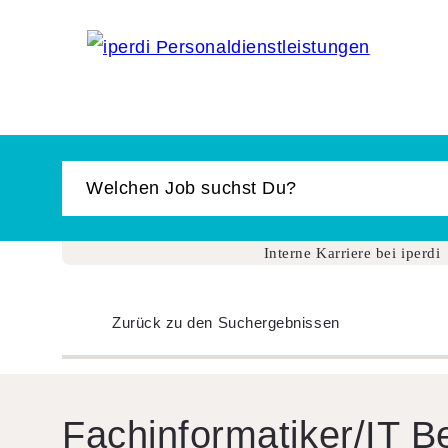
Jobbörse
Bewerber
Unternehmen
Über iperdi
Kontakt
Interne Karriere bei iperdi
AGB
Zurück zu den Suchergebnissen
News
Suche
Login
Fach­in­for­ma­ti­ker/IT 
Impressum