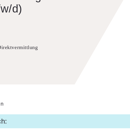
/w/d)
irektvermittlung
en
ch: