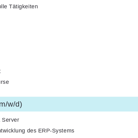
le Tätigkeiten
t
urse
(m/w/d)
 Server
entwicklung des ERP-Systems