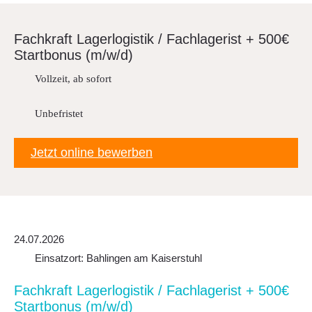
Downloads
Fach­kraft Lager­lo­gistik / Fach­la­ge­rist + 500€
FAQ
Start­bonus (m/w/d)
Sitemap
Vollzeit, ab sofort
Datenschutz
Unbefristet
Jetzt online bewerben
24.07.2026
Einsatzort: Bahlingen am Kaiserstuhl
Fach­kraft Lager­lo­gistik / Fach­la­ge­rist + 500€
Start­bonus (m/w/d)