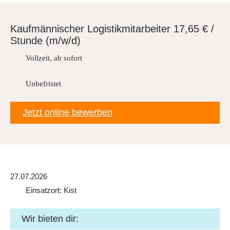
Downloads
FAQ
Kauf­män­ni­scher Logis­tik­mit­ar­beiter 17,65 € /
Stunde (m/w/d)
Sitemap
Vollzeit, ab sofort
Datenschutz
Unbefristet
Jetzt online bewerben
27.07.2026
Einsatzort: Kist
Wir bieten dir: