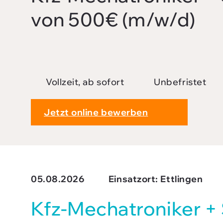
Impressum
von 500€ (m/w/d)
Downloads
FAQ
Sitemap
Datenschutz
Vollzeit, ab sofort
Unbefristet
AGB
Jetzt online bewerben
05.08.2026
Einsatzort: Ettlingen
Kfz-Mecha­tro­niker 