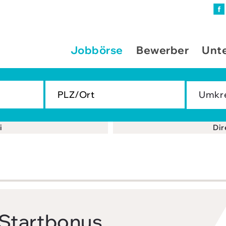
Jobbörse
Bewerber
Unt
i
Dir
 Start­bonus