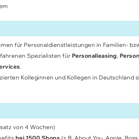
tem
ehmen für Personaldienstleistungen in Familien- b
rfahrenen Spezialisten für
Personalleasing
,
Person
ervices
.
izierten Kolleginnen und Kollegen in Deutschland si
nsatz von 4 Wochen)
efits
bei 1500 Shops
(z.B. About You, Apple, Boss