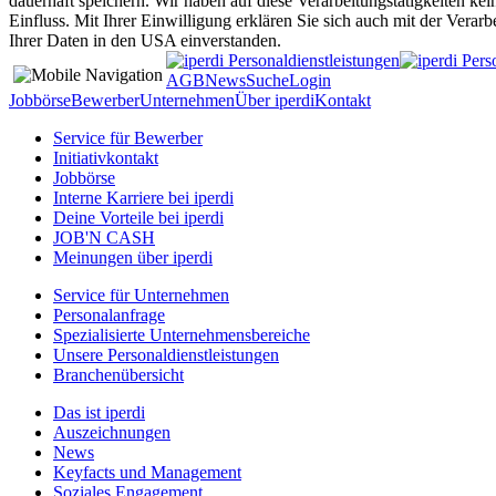
dauerhaft speichern. Wir haben auf diese Verarbeitungstätigkeiten kei
Einfluss. Mit Ihrer Einwilligung erklären Sie sich auch mit der Verarb
Ihrer Daten in den USA einverstanden.
AGB
News
Suche
Login
Jobbörse
Bewerber
Unternehmen
Über iperdi
Kontakt
Service für Bewerber
Initiativkontakt
Jobbörse
Interne Karriere bei iperdi
Deine Vorteile bei iperdi
JOB'N CASH
Meinungen über iperdi
Service für Unternehmen
Personalanfrage
Spezialisierte Unternehmensbereiche
Unsere Personaldienstleistungen
Branchenübersicht
Das ist iperdi
Auszeichnungen
News
Keyfacts und Management
Soziales Engagement