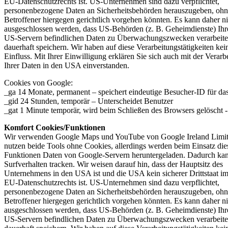
EU-Datenschutzrechts ist. US-Unternehmen sind dazu verpflichtet,
personenbezogene Daten an Sicherheitsbehörden herauszugeben, ohne
Betroffener hiergegen gerichtlich vorgehen könnten. Es kann daher ni
ausgeschlossen werden, dass US-Behörden (z. B. Geheimdienste) Ihr
US-Servern befindlichen Daten zu Überwachungszwecken verarbeite
dauerhaft speichern. Wir haben auf diese Verarbeitungstätigkeiten kei
Einfluss. Mit Ihrer Einwilligung erklären Sie sich auch mit der Verarb
Ihrer Daten in den USA einverstanden.
Cookies von Google:
_ga 14 Monate, permanent – speichert eindeutige Besucher-ID für da
_gid 24 Stunden, temporär – Unterscheidet Benutzer
_gat 1 Minute temporär, wird beim Schließen des Browsers gelöscht - 
Komfort Cookies/Funktionen
Wir verwenden Google Maps und YouTube von Google Ireland Limit
nutzen beide Tools ohne Cookies, allerdings werden beim Einsatz die
Funktionen Daten von Google-Servern heruntergeladen. Dadurch ka
Surfverhalten tracken. Wir weisen darauf hin, dass der Hauptsitz des
Unternehmens in den USA ist und die USA kein sicherer Drittstaat i
EU-Datenschutzrechts ist. US-Unternehmen sind dazu verpflichtet,
personenbezogene Daten an Sicherheitsbehörden herauszugeben, ohne
Betroffener hiergegen gerichtlich vorgehen könnten. Es kann daher ni
ausgeschlossen werden, dass US-Behörden (z. B. Geheimdienste) Ihr
US-Servern befindlichen Daten zu Überwachungszwecken verarbeite