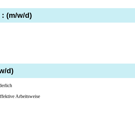
 : (m/w/d)
/w/d)
erlich
ffektive Arbeitsweise