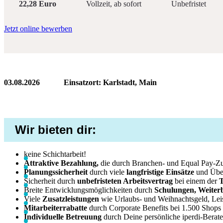
22,28 Euro
Vollzeit, ab sofort
Unbefristet
Jetzt online bewerben
03.08.2026
Einsatzort: Karlstadt, Main
Wir bieten dir:
keine Schichtarbeit!
Attraktive Bezahlung,
die durch Branchen- und Equal Pay-Zus
Planungssicherheit
durch viele
langfristige Einsätze
und Übe
Sicherheit durch
unbefristeten Arbeitsvertrag
bei einem der
T
Breite Entwicklungsmöglichkeiten durch
Schulungen, Weiter
Viele
Zusatzleistungen
wie Urlaubs- und Weihnachtsgeld, Le
Mitarbeiterrabatte
durch Corporate Benefits bei 1.500 Shop
Individuelle Betreuung
durch Deine persönliche iperdi-Berate