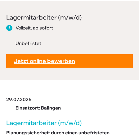
Downloads
Lager­mit­ar­beiter (m/w/d)
FAQ
Vollzeit, ab sofort
Sitemap
Datenschutz
Unbefristet
Jetzt online bewerben
29.07.2026
Einsatzort: Balingen
Lager­mit­ar­beiter (m/w/d)
Planungssicherheit durch einen unbefristeten