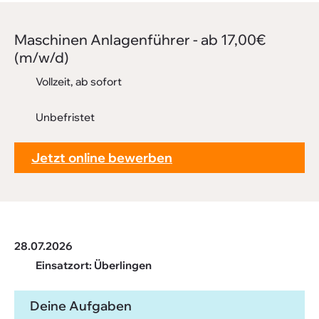
Downloads
FAQ
Maschinen Anla­gen­führer - ab 17,00€
(m/w/d)
Sitemap
Vollzeit, ab sofort
Datenschutz
Unbefristet
Jetzt online bewerben
28.07.2026
Einsatzort: Überlingen
Deine Aufgaben