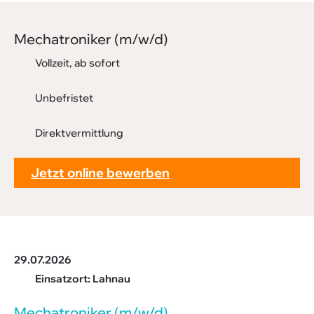
Downloads
Mecha­tro­niker (m/w/d)
FAQ
Vollzeit, ab sofort
Sitemap
Unbefristet
Datenschutz
Direktvermittlung
Jetzt online bewerben
29.07.2026
Einsatzort: Lahnau
Mecha­tro­niker (m/w/d)