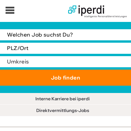
Jobbörse
Bewerber
Unternehmen
Über iperdi
Kontakt
AGB
Interne Karriere bei iperdi
News
Direktvermittlungs-Jobs
Suche
Impressum