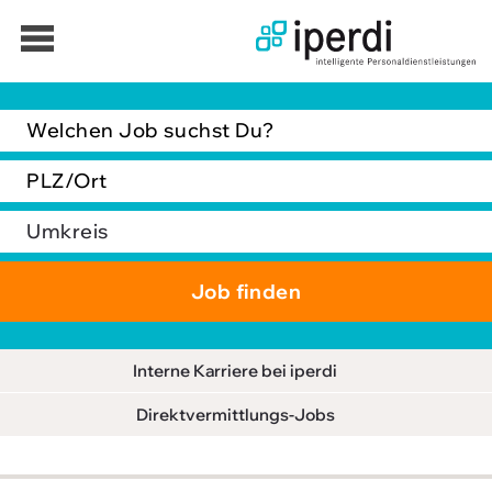
Jobbörse
Bewerber
Unternehmen
Über iperdi
Kontakt
AGB
Interne Karriere bei iperdi
News
Direktvermittlungs-Jobs
Suche
Impressum