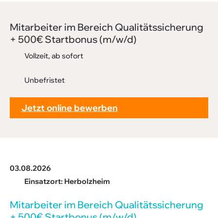
Downloads
Mitar­beiter im Bereich Quali­täts­si­che­rung
FAQ
+ 500€ Start­bonus (m/w/d)
Sitemap
Vollzeit, ab sofort
Datenschutz
Unbefristet
Jetzt online bewerben
03.08.2026
Einsatzort: Herbolzheim
Mitar­beiter im Bereich Quali­täts­si­che­rung
+ 500€ Start­bonus (m/w/d)