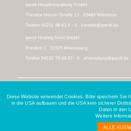
iperdi Hauptverwaltung GmbH
Theodor-Heuss-Straße 13 . 69469 Weinheim
Telefon 06201 98 62 8 - 0 .
kontakt@iperdi.de
iperdi Holding Nord GmbH
Rondeel 2 . 22926 Ahrensburg
Telefon 04102 70 88 57 - 0 .
ahrensburg@iperdi.de
Mitglied im Gesamtverband
der Personaldienstleister e.V.
Diese Website verwendet Cookies. Bitte speichern Sie h
in die USA aufbauen und die USA kein sicherer Drittsta
Daten in den 
Weitere Informa
ALLE AUS