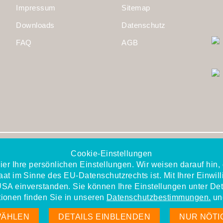
Impressum
Sitemap
Downloads
Datenschutz
FAQ
AGB
iperdi gehört zu den
Cookie-Einstellungen
TOP-Personaldienstleistern
ier Ihre persönlichen Einstellungen. Wir weisen darauf hin
at im Sinne des EU-Datenschutzrechts ist. Mit Ihrer Einwill
USA einverstanden. Sie können Ihre Einstellungen unter Det
tionen finden Sie in unseren
Datenschutzbestimmungen.
un
WÄHLEN
DETAILS EINBLENDEN
NUR NÖTI