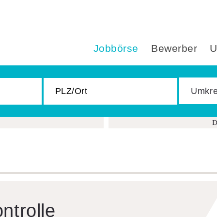
Jobbörse
Bewerber
U
D
n­trolle