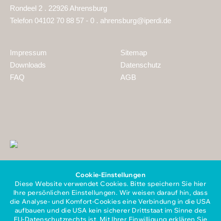
Rondeel 2 . 22926 Ahrensburg
Telefon 04102 70 88 57 - 0 .
ahrensburg@iperdi.de
Impressum
Sitemap
Downloads
Datenschutz
FAQ
AGB
Cookie-Einstellungen
Diese Website verwendet Cookies. Bitte speichern Sie hier
Ihre persönlichen Einstellungen. Wir weisen darauf hin, dass
die Analyse- und Komfort-Cookies eine Verbindung in die USA
aufbauen und die USA kein sicherer Drittstaat im Sinne des
EU-Datenschutzrechts ist. Mit Ihrer Einwilligung erklären Sie