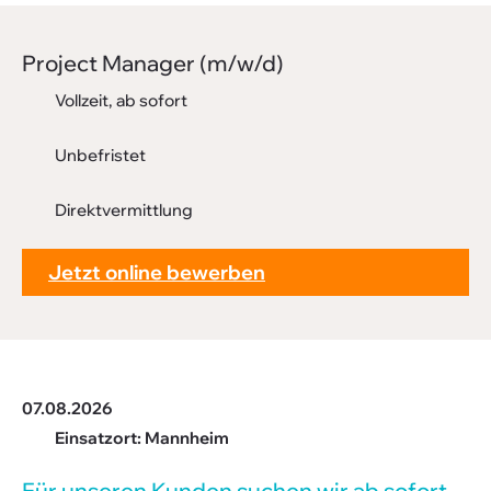
Downloads
Project Manager (m/w/d)
FAQ
Vollzeit, ab sofort
Sitemap
Unbefristet
Datenschutz
Direktvermittlung
Jetzt online bewerben
07.08.2026
Einsatzort: Mannheim
Für unseren Kunden suchen wir ab sofort