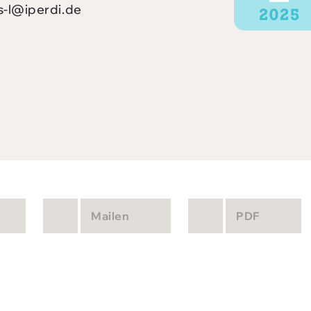
s-l@iperdi.de
Mailen
PDF