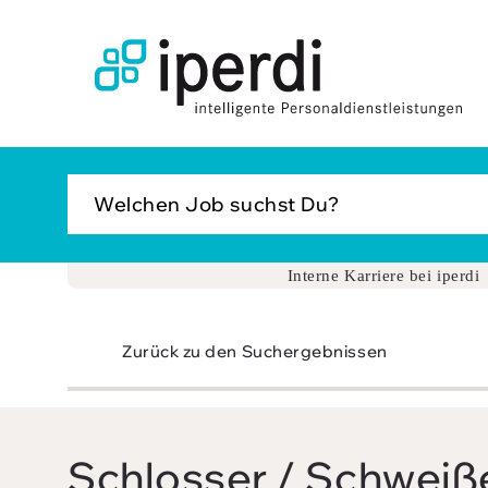
Jobbörse
Bewerber
Unternehmen
Über iperdi
Kontakt
Interne Karriere bei iperdi
AGB
Zurück zu den Suchergebnissen
News
Suche
Login
Schlosser / Schweiß
Impressum