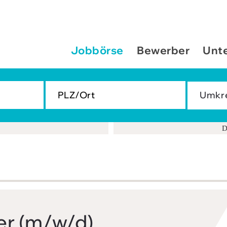
Jobbörse
Bewerber
Unt
D
er (m/w/d)