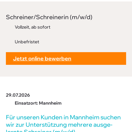
Downloads
Schrei­ner/Schrei­nerin (m/w/d)
FAQ
Vollzeit, ab sofort
Sitemap
Datenschutz
Unbefristet
Jetzt online bewerben
29.07.2026
Einsatzort: Mannheim
Für unseren Kunden in Mann­heim suchen
wir zur Unter­stüt­zung mehrere ausge­
lernte Schreiner (m/w/d)