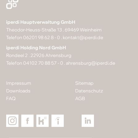
FAQ
Sitemap
iperdi Hauptverwaltung GmbH
Datenschutz
Theodor-Heuss-Straße 13 . 69469 Weinheim
Telefon 06201 98 62 8 - 0 .
kontakt@iperdi.de
iperdi Holding Nord GmbH
Rondeel 2 . 22926 Ahrensburg
Telefon 04102 70 88 57 - 0 .
ahrensburg@iperdi.de
Impressum
Sitemap
Downloads
Datenschutz
FAQ
AGB