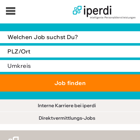
Jobbörse
Bewerber
Unternehmen
Über iperdi
Kontakt
AGB
News
Suche
Interne Karriere bei iperdi
Impressum
Direktvermittlungs-Jobs
Downloads