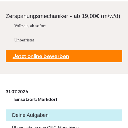
Downloads
FAQ
Zerspa­nungs­me­cha­niker - ab 19,00€ (m/w/d)
Sitemap
Vollzeit, ab sofort
Datenschutz
Unbefristet
Jetzt online bewerben
31.07.2026
Einsatzort: Markdorf
Deine Aufgaben
Überwachung von CNC-Maschinen