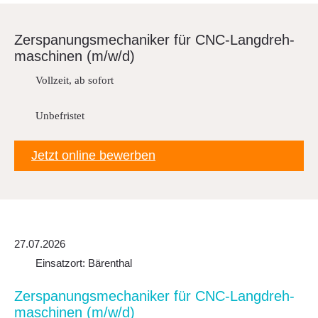
Downloads
FAQ
Zerspa­nungs­me­cha­niker für CNC-Lang­dreh­
ma­schinen (m/w/d)
Sitemap
Vollzeit, ab sofort
Datenschutz
Unbefristet
Jetzt online bewerben
27.07.2026
Einsatzort: Bärenthal
Zerspa­nungs­me­cha­niker für CNC-Lang­dreh­
ma­schinen (m/w/d)