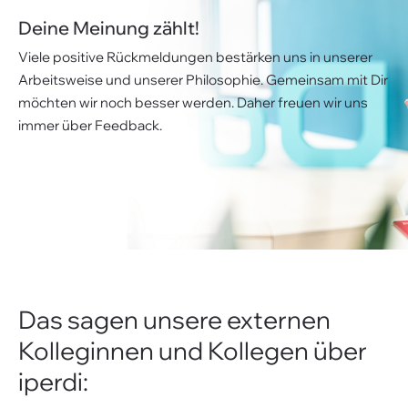
Meinungen über iperdi
Deine Meinung zählt!
Viele positive Rückmeldungen bestärken uns in unserer
Unternehmen
Arbeitsweise und unserer Philosophie. Gemeinsam mit Dir
Über iperdi
möchten wir noch besser werden. Daher freuen wir uns
immer über Feedback.
Kontakt
AGB
News
Suche
Impressum
Downloads
Das sagen unsere externen
Kolleginnen und Kollegen über
FAQ
iperdi:
Sitemap