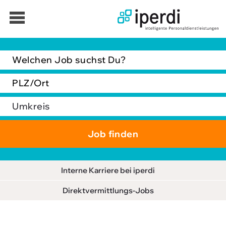
Jobbörse
Bewerber
Unternehmen
Über iperdi
Kontakt
AGB
News
Interne Karriere bei iperdi
Suche
Direktvermittlungs-Jobs
Impressum
Downloads