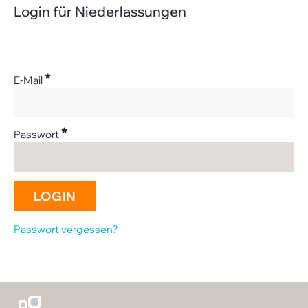
FAQ
Login für Niederlassungen
Sitemap
Datenschutz
*
E-Mail
*
Passwort
Passwort vergessen?