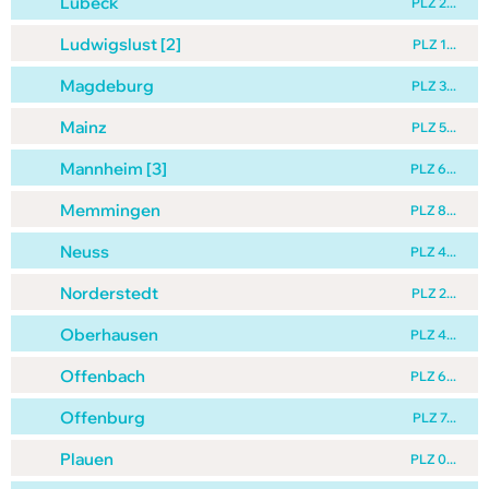
Lübeck
PLZ 2...
Ludwigslust [2]
PLZ 1...
Magdeburg
PLZ 3...
Mainz
PLZ 5...
Mannheim [3]
PLZ 6...
Memmingen
PLZ 8...
Neuss
PLZ 4...
Norderstedt
PLZ 2...
Oberhausen
PLZ 4...
Offenbach
PLZ 6...
Offenburg
PLZ 7...
Plauen
PLZ 0...