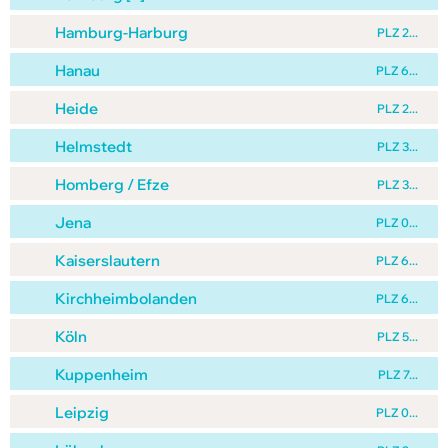
Hamburg-Harburg
PLZ 2...
Hanau
PLZ 6...
Heide
PLZ 2...
Helmstedt
PLZ 3...
Homberg / Efze
PLZ 3...
Jena
PLZ 0...
Kaiserslautern
PLZ 6...
Kirchheimbolanden
PLZ 6...
Köln
PLZ 5...
Kuppenheim
PLZ 7...
Leipzig
PLZ 0...