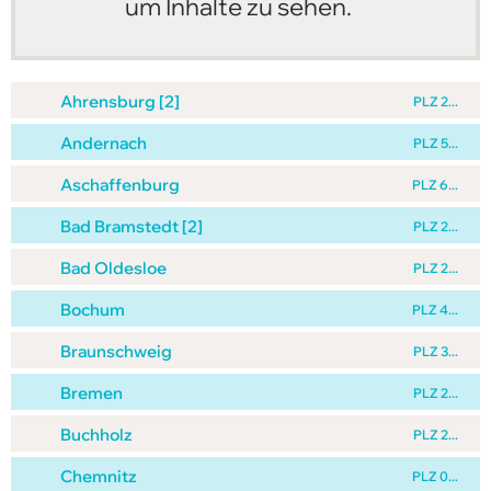
um Inhalte zu sehen.
Ahrensburg [2]
PLZ 2...
Andernach
PLZ 5...
Aschaffenburg
PLZ 6...
Bad Bramstedt [2]
PLZ 2...
Bad Oldesloe
PLZ 2...
Bochum
PLZ 4...
Braunschweig
PLZ 3...
Bremen
PLZ 2...
Buchholz
PLZ 2...
Chemnitz
PLZ 0...