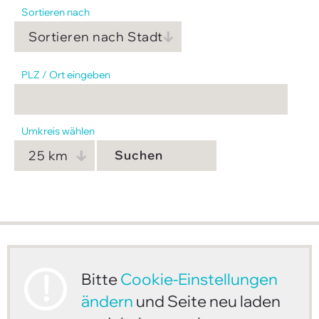
Sortieren nach
Suche
Impressum
Downloads
PLZ / Ort eingeben
FAQ
Sitemap
Umkreis wählen
Datenschutz
Suchen
Bitte
Cookie-Einstellungen
ändern
und Seite neu laden