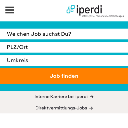
Jobbörse
Bewerber
Unternehmen
Über iperdi
Kontakt
iperdi in Deiner Nähe
Interne Karriere bei iperdi
Anfrage
Direktvermittlungs-Jobs
AGB
News