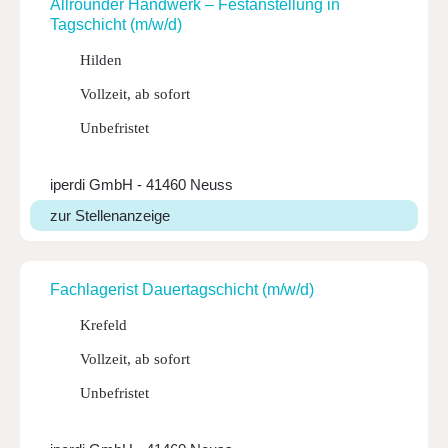
Allrounder Hand­werk – Fest­an­stel­lung in
Tagschicht (m/w/d)
Hilden
Vollzeit, ab sofort
Unbefristet
iperdi GmbH - 41460 Neuss
zur Stellenanzeige
Fach­la­ge­rist Dauer­tag­schicht (m/w/d)
Krefeld
Vollzeit, ab sofort
Unbefristet