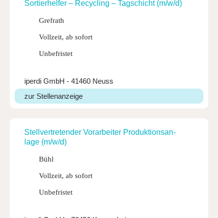
Sortier­helfer – Recy­cling – Tagschicht (m/w/d)
Grefrath
Vollzeit, ab sofort
Unbefristet
iperdi GmbH - 41460 Neuss
zur Stellenanzeige
Stell­ver­tre­tender Vorar­beiter Produk­ti­ons­an­
lage (m/w/d)
Bühl
Vollzeit, ab sofort
Unbefristet