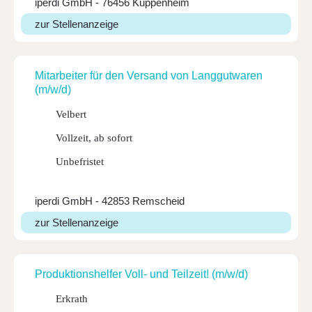
iperdi GmbH - 76456 Kuppenheim
zur Stellenanzeige
Mitar­beiter für den Versand von Lang­gut­waren
(m/w/d)
Velbert
Vollzeit, ab sofort
Unbefristet
iperdi GmbH - 42853 Remscheid
zur Stellenanzeige
Produk­ti­ons­helfer Voll- und Teil­zeit! (m/w/d)
Erkrath