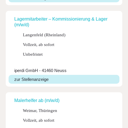
Lager­mit­ar­beiter – Kommis­sio­nie­rung & Lager
(m/w/d)
Langenfeld (Rheinland)
Vollzeit, ab sofort
Unbefristet
iperdi GmbH - 41460 Neuss
zur Stellenanzeige
Maler­helfer ab (m/w/d)
Weimar, Thüringen
Vollzeit, ab sofort