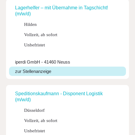
Lager­helfer – mit Über­nahme in Tagschicht!
(m/w/d)
Hilden
Vollzeit, ab sofort
Unbefristet
iperdi GmbH - 41460 Neuss
zur Stellenanzeige
Spedi­ti­ons­kauf­mann - Dispo­nent Logistik
(m/w/d)
Düsseldorf
Vollzeit, ab sofort
Unbefristet