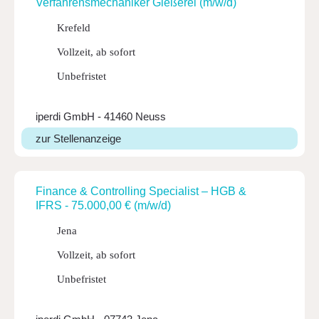
Verfah­rens­me­cha­niker Gießerei (m/w/d)
Krefeld
Vollzeit, ab sofort
Unbefristet
iperdi GmbH - 41460 Neuss
zur Stellenanzeige
Finance & Control­ling Specia­list – HGB &
IFRS - 75.000,00 € (m/w/d)
Jena
Vollzeit, ab sofort
Unbefristet