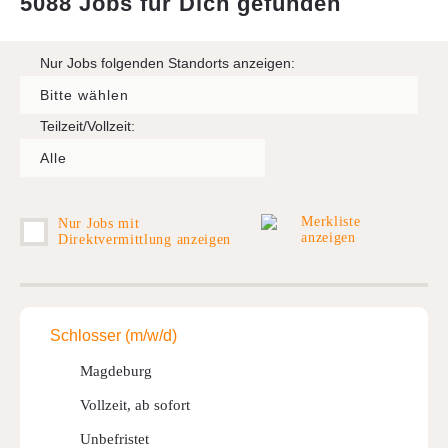
5088 Jobs für Dich gefunden
Kontakt
AGB
Nur Jobs folgenden Standorts anzeigen:
News
Teilzeit/Vollzeit:
Suche
Impressum
Downloads
Merkliste
Nur Jobs mit
anzeigen
Direktvermittlung anzeigen
FAQ
Sitemap
Datenschutz
Schlosser (m/w/d)
Magdeburg
Vollzeit, ab sofort
Unbefristet