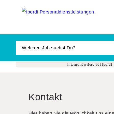
Jobbörse
Bewerber
Unternehmen
Über iperdi
Kontakt
Interne Karriere bei iperdi
iperdi in Deiner Nähe
Anfrage
AGB
Kontakt
News
Suche
Hier haben Sie die Möglichkeit uns ein