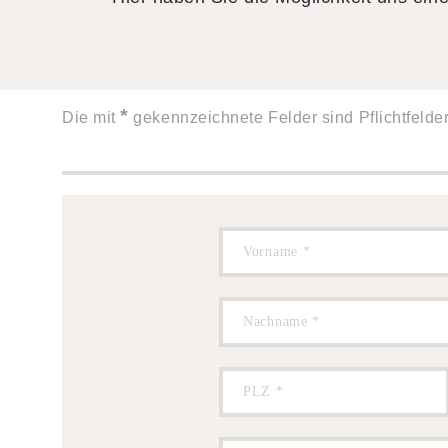
Login
Impressum
Downloads
*
Die mit
gekennzeichnete Felder sind Pflichtfelder
FAQ
Sitemap
Datenschutz
AGB