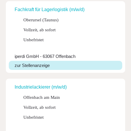
Fach­kraft für Lager­lo­gistik (m/w/d)
Oberursel (Taunus)
Vollzeit, ab sofort
Unbefristet
iperdi GmbH - 63067 Offenbach
zur Stellenanzeige
Indus­tri­e­la­ckierer (m/w/d)
Offenbach am Main
Vollzeit, ab sofort
Unbefristet