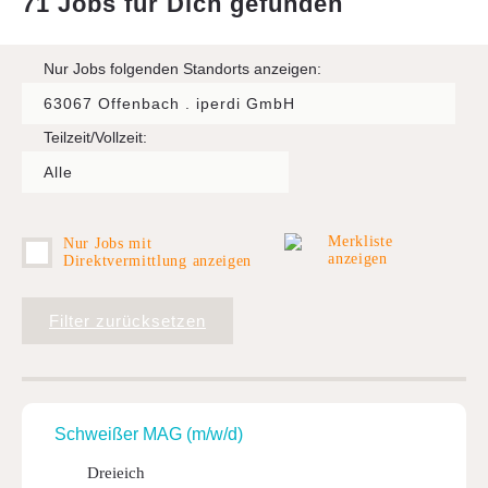
71 Jobs für Dich gefunden
Kontakt
AGB
Nur Jobs folgenden Standorts anzeigen:
News
Teilzeit/Vollzeit:
Suche
Impressum
Downloads
Merkliste
Nur Jobs mit
anzeigen
Direktvermittlung anzeigen
FAQ
Filter zurücksetzen
Sitemap
Datenschutz
Schweißer MAG (m/w/d)
Dreieich