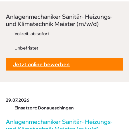
Downloads
Anla­gen­me­cha­niker Sani­tär- Heizungs-
FAQ
und Klima­technik Meister (m/w/d)
Sitemap
Vollzeit, ab sofort
Datenschutz
Unbefristet
Jetzt online bewerben
29.07.2026
Einsatzort: Donaueschingen
Anla­gen­me­cha­niker Sani­tär- Heizungs-
und Klima­technik Meister (m/w/d)