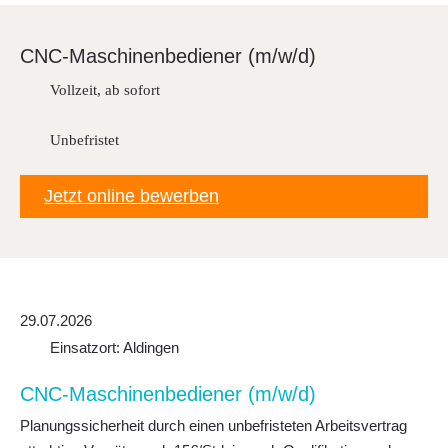
Downloads
FAQ
CNC-Ma­schi­nen­be­diener (m/w/d)
Sitemap
Vollzeit, ab sofort
Datenschutz
Unbefristet
Jetzt online bewerben
29.07.2026
Einsatzort: Aldingen
CNC-Ma­schi­nen­be­diener (m/w/d)
Planungssicherheit durch einen unbefristeten Arbeitsvertrag