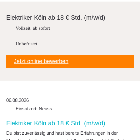
Downloads
FAQ
Elek­triker Köln ab 18 € Std. (m/w/d)
Sitemap
Vollzeit, ab sofort
Datenschutz
Unbefristet
Jetzt online bewerben
06.08.2026
Einsatzort: Neuss
Elek­triker Köln ab 18 € Std. (m/w/d)
Du bist zuverlässig und hast bereits Erfahrungen in der