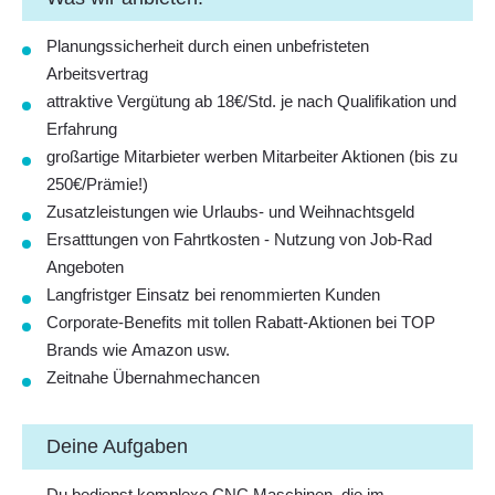
Planungssicherheit durch einen
unbefristeten
Arbeitsvertrag
attraktive Vergütung ab
18€/Std.
je nach Qualifikation und
Erfahrung
großartige Mitarbieter werben Mitarbeiter Aktionen (bis zu
250€
/Prämie!)
Zusatzleistungen wie
Urlaubs- und Weihnachtsgeld
Ersatttungen von Fahrtkosten -
Nutzung von
Job-Rad
Angeboten
Langfristger Einsatz bei renommierten Kunden
Corporate-Benefits
mit tollen Rabatt-Aktionen bei TOP
Brands wie
Amazon
usw.
Zeitnahe Übernahmechancen
Deine Aufgaben
Du bedienst komplexe
CNC Maschinen
, die im