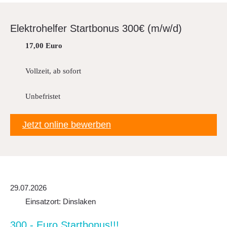
Downloads
Elek­tro­helfer Start­bonus 300€ (m/w/d)
FAQ
17,00 Euro
Sitemap
Datenschutz
Vollzeit, ab sofort
Unbefristet
Jetzt online bewerben
29.07.2026
Einsatzort: Dinslaken
300,- Euro Start­bo­nus!!!