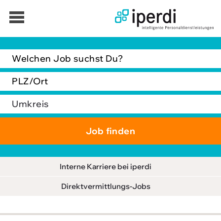
Jobbörse
Bewerber
Unternehmen
Über iperdi
Kontakt
AGB
Interne Karriere bei iperdi
News
Direktvermittlungs-Jobs
Suche
Impressum