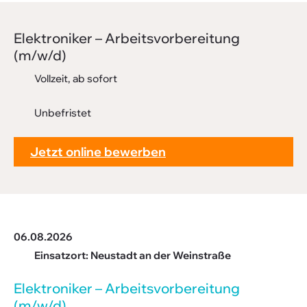
Downloads
Elek­tro­niker – Arbeits­vor­be­rei­tung
FAQ
(m/w/d)
Sitemap
Vollzeit, ab sofort
Datenschutz
Unbefristet
Jetzt online bewerben
06.08.2026
Einsatzort: Neustadt an der Weinstraße
Elek­tro­niker – Arbeits­vor­be­rei­tung
(m/w/d)