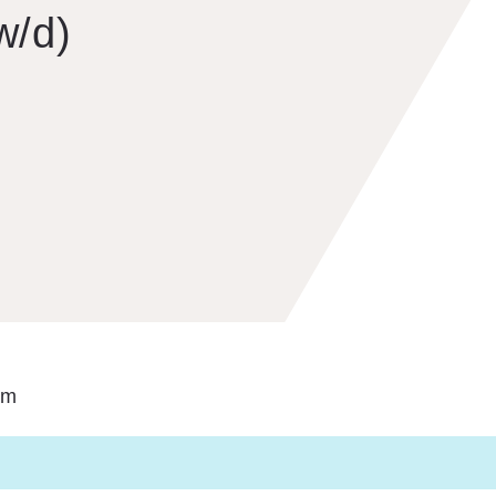
w/d)
im