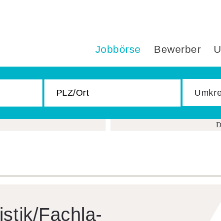
Jobbörse
Bewerber
U
D
s­ti­k/Fach­la­