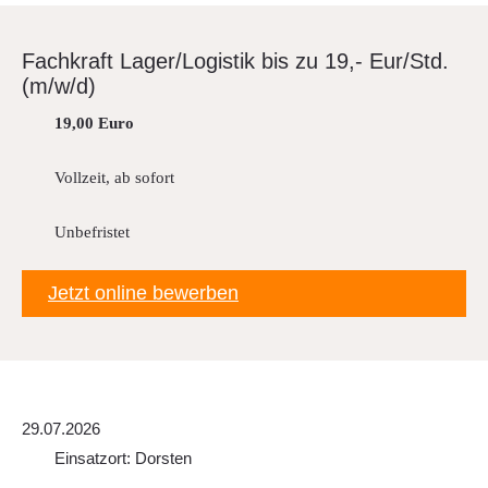
Downloads
Fach­kraft Lager/Lo­gistik bis zu 19,- Eur/Std.
FAQ
(m/w/d)
Sitemap
19,00 Euro
Datenschutz
Vollzeit, ab sofort
Unbefristet
Jetzt online bewerben
29.07.2026
Einsatzort: Dorsten