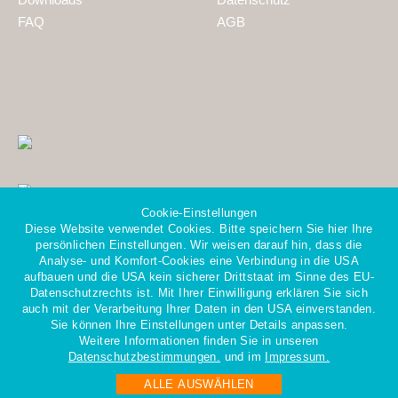
FAQ
AGB
Cookie-Einstellungen
Diese Website verwendet Cookies. Bitte speichern Sie hier Ihre
persönlichen Einstellungen. Wir weisen darauf hin, dass die
Analyse- und Komfort-Cookies eine Verbindung in die USA
aufbauen und die USA kein sicherer Drittstaat im Sinne des EU-
Datenschutzrechts ist. Mit Ihrer Einwilligung erklären Sie sich
Mitglied im Gesamtverband
auch mit der Verarbeitung Ihrer Daten in den USA einverstanden.
der Personaldienstleister e.V.
Sie können Ihre Einstellungen unter Details anpassen.
Weitere Informationen finden Sie in unseren
Datenschutzbestimmungen.
und im
Impressum.
ALLE AUSWÄHLEN