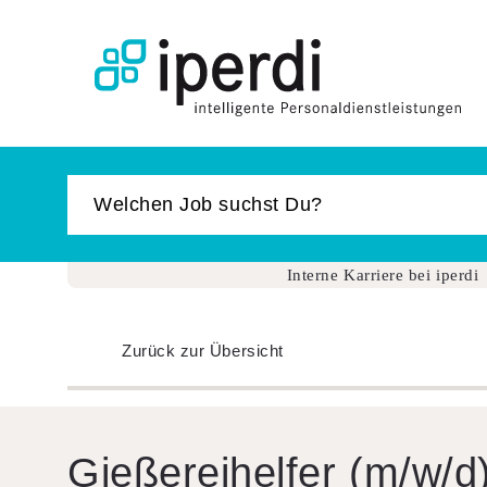
Jobbörse
Bewerber
Unternehmen
Über iperdi
Kontakt
Interne Karriere bei iperdi
AGB
Zurück zur Übersicht
News
Suche
Login
Gieße­rei­helfer (m/w/d
Impressum