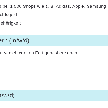
s bei
1.500 Shops
wie z. B. Adidas, Apple, Samsung
chtsgeld
gehörigkeit
r : (m/w/d)
i in verschiedenen Fertigungsbereichen
m/w/d)