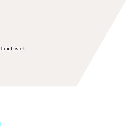
Unbefristet
)