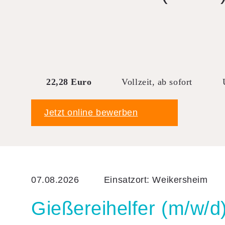
Downloads
FAQ
Sitemap
Datenschutz
22,28 Euro
Vollzeit, ab sofort
AGB
Jetzt online bewerben
07.08.2026
Einsatzort: Weikersheim
Gieße­rei­helfer (m/w/d