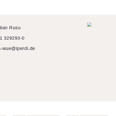
tian Rusu
1 329293-0
s-wue@iperdi.de