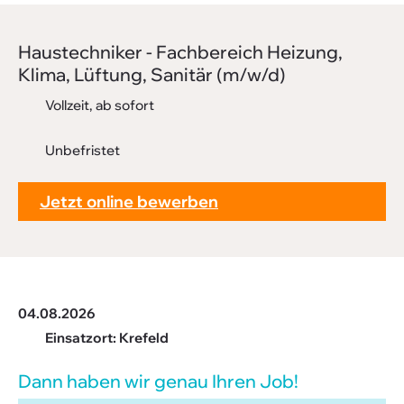
Downloads
Haus­tech­niker - Fach­be­reich Heizung,
FAQ
Klima, Lüftung, Sanitär (m/w/d)
Sitemap
Vollzeit, ab sofort
Datenschutz
Unbefristet
Jetzt online bewerben
04.08.2026
Einsatzort: Krefeld
Dann haben wir genau Ihren Job!