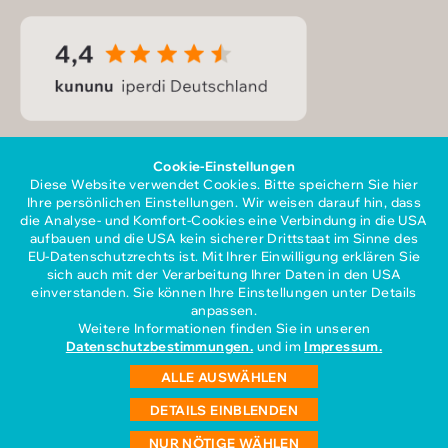
Cookie-Einstellungen
Diese Website verwendet Cookies. Bitte speichern Sie hier
Ihre persönlichen Einstellungen. Wir weisen darauf hin, dass
die Analyse- und Komfort-Cookies eine Verbindung in die USA
aufbauen und die USA kein sicherer Drittstaat im Sinne des
EU-Datenschutzrechts ist. Mit Ihrer Einwilligung erklären Sie
sich auch mit der Verarbeitung Ihrer Daten in den USA
Mitglied im Gesamtverband
einverstanden. Sie können Ihre Einstellungen unter Details
der Personaldienstleister e.V.
anpassen.
Weitere Informationen finden Sie in unseren
Datenschutzbestimmungen.
und im
Impressum.
ALLE AUSWÄHLEN
iperdi gehört zu den
DETAILS EINBLENDEN
TOP-Personaldienstleistern
NUR NÖTIGE WÄHLEN