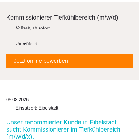
Downloads
FAQ
Kommis­sio­nierer Tief­kühl­be­reich (m/w/d)
Vollzeit, ab sofort
Sitemap
Datenschutz
Unbefristet
Jetzt online bewerben
05.08.2026
Einsatzort: Eibelstadt
Unser renom­mierter Kunde in Eibel­stadt
sucht Kommis­sio­nierer im Tief­kühl­be­reich
(m/w/d/x).