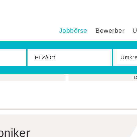
Jobbörse
Bewerber
U
D
o­niker