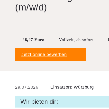
(m/w/d)
Downloads
FAQ
Sitemap
Datenschutz
26,27 Euro
Vollzeit, ab sofort
AGB
Jetzt online bewerben
29.07.2026
Einsatzort: Würzburg
Wir bieten dir: