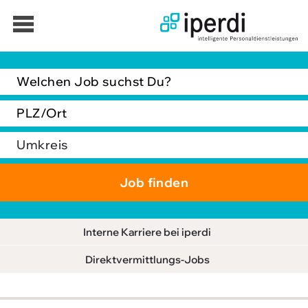
Jobbörse
Bewerber
Unternehmen
Über iperdi
Kontakt
AGB
Interne Karriere bei iperdi
News
Direktvermittlungs-Jobs
Suche
Impressum