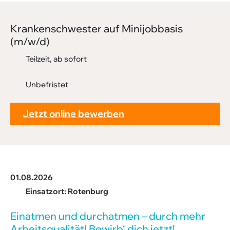
Downloads
Kran­ken­schwester auf Mini­job­basis
FAQ
(m/w/d)
Sitemap
Teilzeit, ab sofort
Datenschutz
Unbefristet
Jetzt online bewerben
01.08.2026
Einsatzort: Rotenburg
Einatmen und durch­atmen – durch mehr
Arbeits­qua­li­tät! Bewirb‘ dich jetzt!