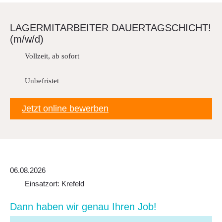
Downloads
FAQ
LAGER­MIT­AR­BEITER DAUER­TAG­SCHICHT!
(m/w/d)
Sitemap
Vollzeit, ab sofort
Datenschutz
Unbefristet
Jetzt online bewerben
06.08.2026
Einsatzort: Krefeld
Dann haben wir genau Ihren Job!