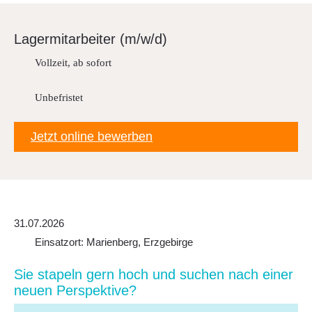
Downloads
FAQ
Lager­mit­ar­beiter (m/w/d)
Sitemap
Vollzeit, ab sofort
Datenschutz
Unbefristet
Jetzt online bewerben
31.07.2026
Einsatzort: Marienberg, Erzgebirge
Sie stapeln gern hoch und suchen nach einer
neuen Perspek­tive?