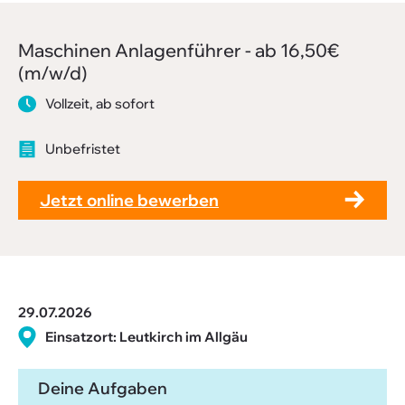
Downloads
FAQ
Maschinen Anla­gen­führer - ab 16,50€
(m/w/d)
Sitemap
Vollzeit, ab sofort
Datenschutz
Unbefristet
Jetzt online bewerben
29.07.2026
Einsatzort: Leutkirch im Allgäu
Deine Aufgaben