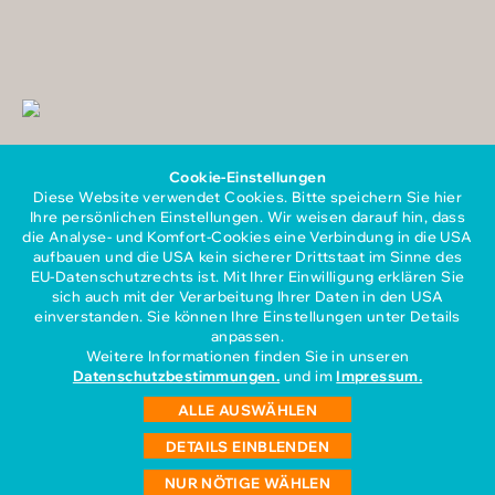
Cookie-Einstellungen
Diese Website verwendet Cookies. Bitte speichern Sie hier
Ihre persönlichen Einstellungen. Wir weisen darauf hin, dass
die Analyse- und Komfort-Cookies eine Verbindung in die USA
aufbauen und die USA kein sicherer Drittstaat im Sinne des
EU-Datenschutzrechts ist. Mit Ihrer Einwilligung erklären Sie
sich auch mit der Verarbeitung Ihrer Daten in den USA
Mitglied im Gesamtverband
einverstanden. Sie können Ihre Einstellungen unter Details
der Personaldienstleister e.V.
anpassen.
Weitere Informationen finden Sie in unseren
Datenschutzbestimmungen.
und im
Impressum.
ALLE AUSWÄHLEN
iperdi gehört zu den
DETAILS EINBLENDEN
TOP-Personaldienstleistern
NUR NÖTIGE WÄHLEN