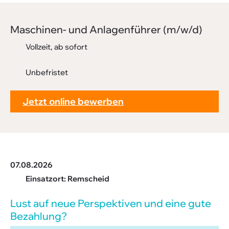
Downloads
FAQ
Maschi­nen- und Anla­gen­führer (m/w/d)
Vollzeit, ab sofort
Sitemap
Datenschutz
Unbefristet
Jetzt online bewerben
07.08.2026
Einsatzort: Remscheid
Lust auf neue Perspek­tiven und eine gute
Bezah­lung?