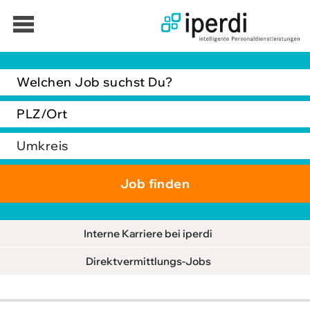
Jobbörse
Bewerber
Unternehmen
Über iperdi
Kontakt
AGB
Interne Karriere bei iperdi
News
Direktvermittlungs-Jobs
Suche
Impressum