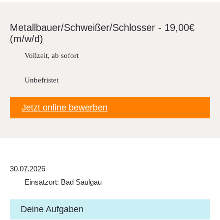
FAQ
Metall­bau­er/Schwei­ßer/Schlosser - 19,00€
Sitemap
(m/w/d)
Datenschutz
Vollzeit, ab sofort
Unbefristet
Jetzt online bewerben
30.07.2026
Einsatzort: Bad Saulgau
Deine Aufgaben