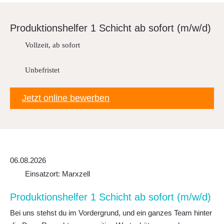
Downloads
Produk­ti­ons­helfer 1 Schicht ab sofort (m/w/d)
FAQ
Vollzeit, ab sofort
Sitemap
Datenschutz
Unbefristet
Jetzt online bewerben
06.08.2026
Einsatzort: Marxzell
Produk­ti­ons­helfer 1 Schicht ab sofort (m/w/d)
Bei uns stehst du im Vordergrund, und ein ganzes Team hinter