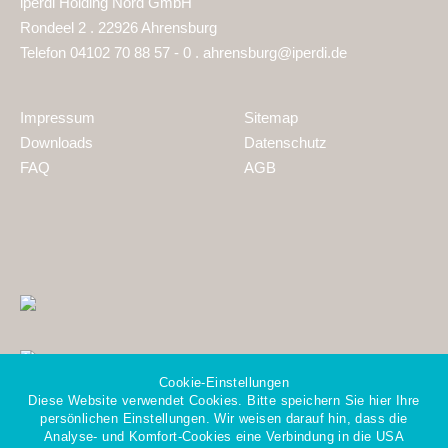
iperdi Holding Nord GmbH
Rondeel 2 . 22926 Ahrensburg
Telefon 04102 70 88 57 - 0 .
ahrensburg@iperdi.de
Impressum
Sitemap
Downloads
Datenschutz
FAQ
AGB
Cookie-Einstellungen
Diese Website verwendet Cookies. Bitte speichern Sie hier Ihre
persönlichen Einstellungen. Wir weisen darauf hin, dass die
Analyse- und Komfort-Cookies eine Verbindung in die USA