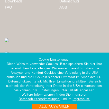
Downloads
Datenschutz
FAQ
AGB
Cookie-Einstellungen
Diese Website verwendet Cookies. Bitte speichern Sie hier Ihre
persönlichen Einstellungen. Wir weisen darauf hin, dass die
Analyse- und Komfort-Cookies eine Verbindung in die USA
aufbauen und die USA kein sicherer Drittstaat im Sinne des EU-
Datenschutzrechts ist. Mit Ihrer Einwilligung erklären Sie sich
Mitglied im Gesamtverband
auch mit der Verarbeitung Ihrer Daten in den USA einverstanden.
der Personaldienstleister e.V.
Sie können Ihre Einstellungen unter Details anpassen.
Weitere Informationen finden Sie in unseren
Datenschutzbestimmungen.
und im
Impressum.
ALLE AUSWÄHLEN