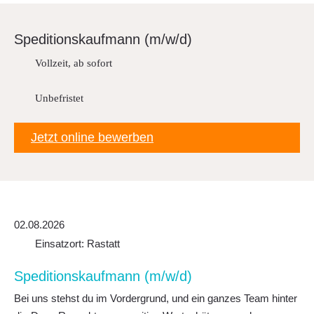
Downloads
Spedi­ti­ons­kauf­mann (m/w/d)
FAQ
Vollzeit, ab sofort
Sitemap
Datenschutz
Unbefristet
Jetzt online bewerben
02.08.2026
Einsatzort: Rastatt
Spedi­ti­ons­kauf­mann (m/w/d)
Bei uns stehst du im Vordergrund, und ein ganzes Team hinter